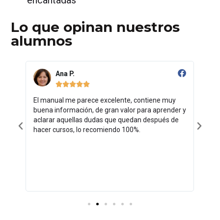
Lo que opinan nuestros
alumnos
Ana P.





paso
El manual me parece excelente, contiene muy
Me e
es
buena información, de gran valor para aprender y
muy 
nual
aclarar aquellas dudas que quedan después de
súpe
o,
hacer cursos, lo recomiendo 100%.
mi