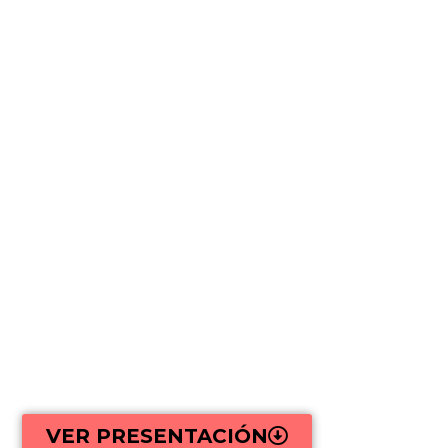
CEJAS RADIANTES
DOMINA LAS TÉCNICAS MÁS AVANZADAS PARA
DISEÑAR CEJAS PERFECTAS EN SOLO 30 DÍAS
Aprenderás desde las bases del diseño de cejas
hasta técnicas profesionales como visagismo,
depilación y pigmentación personalizada, para
crear estilos únicos y naturales que potencien la
belleza de cada cliente, transformando tus
habilidades en una fuente rentable de ingresos.
VER PRESENTACIÓN