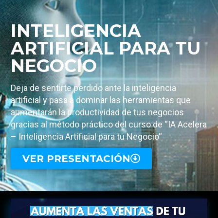
INTELIGENCIA
ARTIFICIAL PARA TU
NEGOCIO
Deja de sentirte perdido ante la inteligencia
artificial y pasa a dominar las herramientas que
aumentarán la productividad de tus negocios
gracias al método práctico del curso de “IA Acelera
– Inteligencia Artificial para tu Negocio“
VER PRESENTACIÓN