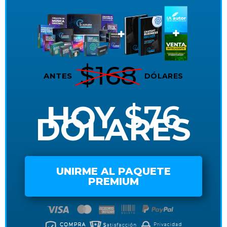
$168
ANTES
DÓLARES
HOY
$76
DÓLARES
UNIRME AL PAQUETE
PREMIUM