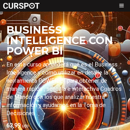
BUSINESS
INTELLIGENCE CON
POWER BI
En este curso aprenderá qué es el Business
Intelligence y cómo utilizar en detalle la
herramienta POWER BI para obtener de
manera rápida , sencilla e interactiva Cuadros
de Mando con los que analizar nuestra
información y ayudarnos en la Toma de
Decisiones
63,99
U$D