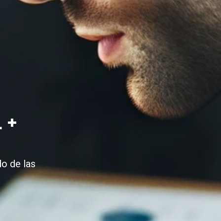
 +
do de las