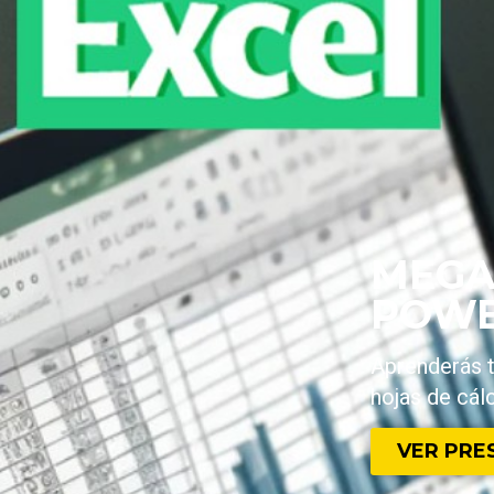
MEGA
POWE
Aprenderás t
hojas de cál
VER PRE